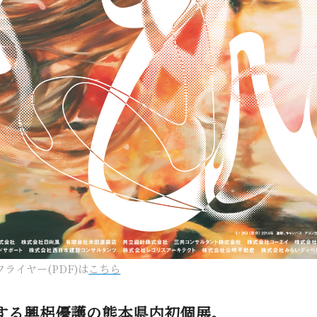
フライヤー(PDF)は
こちら
する興梠優護の熊本県内初個展。