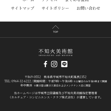
サイトマップ
サイトポリシー
お問い合わせ
TOP
〒869-0552 熊本県宇城市不知火町高良2352
TEL: 0964-32-6222 / 開館時間：午前9時～午後6時
※土曜日のみ午後9時まで開館
年中無休
※展示室は展示入替日およびメンテナンス日に閉室
当ホームページは宇城市立図書館及び不知火美術館指定管理者
（カルチュア・コンビニエンス・クラブ株式会社）が運営しています。