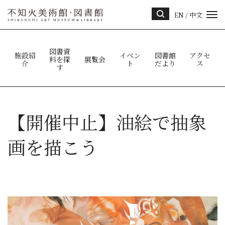
EN
/
中文
サイ
ト内
検索
図書資
施設紹
イベン
図書館
アクセ
料を探
展覧会
介
ト
だより
ス
す
【開催中止】油絵で抽象
画を描こう