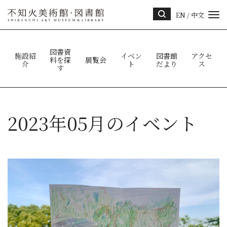
EN
/
中文
サイ
ト内
検索
図書資
施設紹
イベン
図書館
アクセ
料を探
展覧会
介
ト
だより
ス
す
2023年05月のイベント