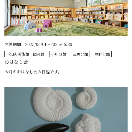
開催期間：2025/06/01～2025/06/30
不知火美術館・図書館
小川分館
三角分館
豊野分館
おはなし会
今月のおはなし会の日程です。