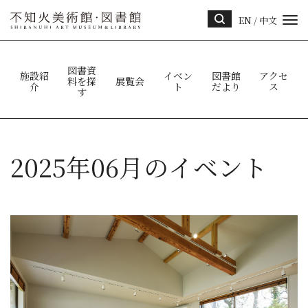
EN
/
中文
サイ
ト内
検索
図書資
施設紹
イベン
図書館
アクセ
料を探
展覧会
介
ト
だより
ス
す
2025年06月のイベント