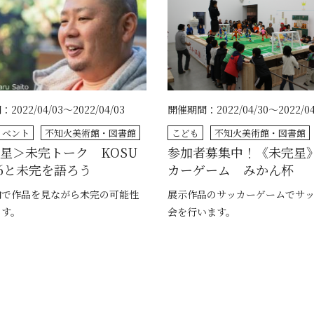
2022/04/03～2022/04/03
開催期間：2022/04/30～2022/04
イベント
不知火美術館・図書館
こども
不知火美術館・図書館
星＞未完トーク KOSU
参加者募集中！《未完星
-16と未完を語ろう
カーゲーム みかん杯
内で作品を見ながら未完の可能性
展示作品のサッカーゲームでサ
ます。
会を行います。