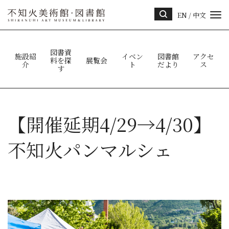
EN
/
中文
サイ
ト内
検索
図書資
施設紹
イベン
図書館
アクセ
料を探
展覧会
介
ト
だより
ス
す
【開催延期4/29→4/30】
不知火パンマルシェ