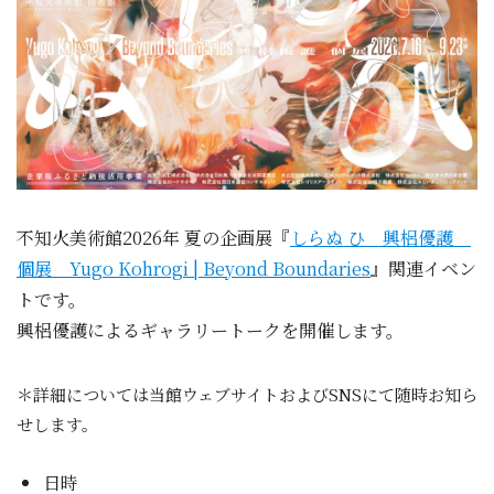
不知火美術館2026年 夏の企画展『
しらぬ ひ 興梠優護
個展 Yugo Kohrogi | Beyond Boundaries
』関連イベン
トです。
興梠優護
によるギャラリートークを開催します。
＊詳細については当館ウェブサイトおよびSNSにて随時お知ら
せします。
日時