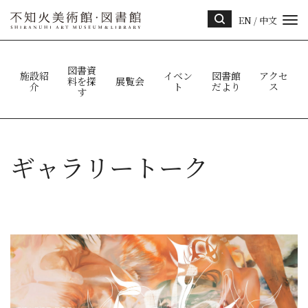
EN
/
中文
サイ
ト内
検索
図書資
施設紹
イベン
図書館
アクセ
料を探
展覧会
介
ト
だより
ス
す
ギャラリートーク