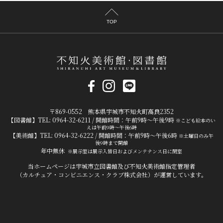
TOP
〒869-0552 熊本県宇城市不知火町高良2352
【図書館】TEL: 0964-32-6211 / 開館時間：午前9時～午後9時
※こども絵本のい
えは午前9時～午後6時
【美術館】TEL: 0964-32-6222 / 開館時間：午前9時～午後6時
※土曜日のみ午
後9時まで開館
年中無休
※展示室は展示入替日およびメンテナンス日に閉室
当ホームページは宇城市立図書館及び不知火美術館指定管理者
（カルチュア・コンビニエンス・クラブ株式会社）が運営しています。