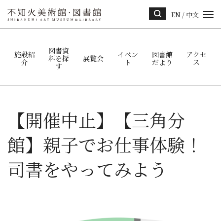
EN
/
中文
サイ
ト内
検索
図書資
施設紹
イベン
図書館
アクセ
料を探
展覧会
介
ト
だより
ス
す
【開催中止】【三角分
館】親子でお仕事体験！
司書をやってみよう