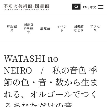
EN
/
中文
サイ
ト内
検索
図書資
施設紹
イベン
図書館
アクセ
料を探
展覧会
介
ト
だより
ス
す
WATASHI no
NEIRO / 私の音色 季
節の色・音・数から生ま
れる、オルゴールでつく
るあなただけの音。