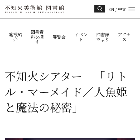
EN
/
中文
サイ
ト内
検索
図書資
施設紹
イベン
図書館
アクセ
料を探
展覧会
介
ト
だより
ス
す
不知火シアター 「リト
ル・マーメイド／人魚姫
と魔法の秘密」