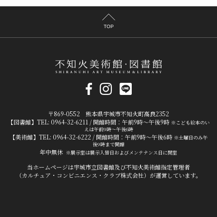
TOP
〒869-0552 熊本県宇城市不知火町高良2352
【図書館】TEL: 0964-32-6211 / 開館時間：午前9時～午後9時
※こども絵本のい
えは午前9時～午後6時
【美術館】TEL: 0964-32-6222 / 開館時間：午前9時～午後6時
※土曜日のみ午
後9時まで開館
年中無休
※展示室は展示入替日およびメンテナンス日に閉室
当ホームページは宇城市立図書館及び不知火美術館指定管理者
（カルチュア・コンビニエンス・クラブ株式会社）が運営しています。