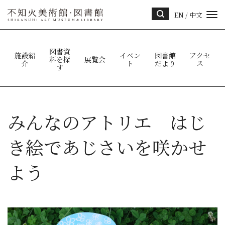
EN
/
中文
サイ
ト内
検索
図書資
施設紹
イベン
図書館
アクセ
料を探
展覧会
介
ト
だより
ス
す
みんなのアトリエ はじ
き絵であじさいを咲かせ
よう