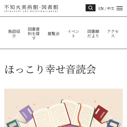
EN
/
中文
サイ
ト内
検索
図書資
施設紹
イベン
図書館
アクセ
料を探
展覧会
介
ト
だより
ス
す
ほっこり幸せ音読会