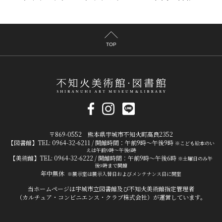
TOP
〒869-0552 熊本県宇城市不知火町高良2352
【図書館】TEL: 0964-32-6211 / 開館時間：午前9時～午後9時
※こども絵本のい
えは午前9時～午後6時
【美術館】TEL: 0964-32-6222 / 開館時間：午前9時～午後6時
※土曜日のみ午
後9時まで開館
年中無休
※展示室は展示入替日およびメンテナンス日に閉室
当ホームページは宇城市立図書館及び不知火美術館指定管理者
（カルチュア・コンビニエンス・クラブ株式会社）が運営しています。