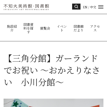
EN
/
中文
サイ
ト内
検索
図書資
施設紹
イベン
図書館
アクセ
料を探
展覧会
介
ト
だより
ス
す
【三角分館】ガーランド
でお祝い ～おかえりなさ
い 小川分館～