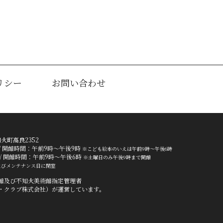
リシー
お問い合わせ
知火町高良2352
211 / 開館時間：午前9時～午後9時
※こども絵本のいえは午前9時～午後6時
222 / 開館時間：午前9時～午後6時
※土曜日のみ午後9時まで開館
よびメンテナンス日に閉室
館及び不知火美術館指定管理者
・クラブ株式会社）が運営しています。