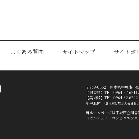
よくある質問
サイトマップ
サイトポ
〒869-0552 熊本県宇城市不
【図書館】TEL: 0964-32-6
【美術館】TEL: 0964-32-6
年中無休
※展示室は展示入替日お
当ホームページは宇城市立図書
（カルチュア・コンビニエンス