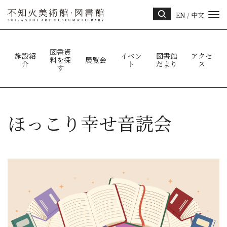
EN
/
中文
サイ
ト内
検索
図書資
施設紹
イベン
図書館
アクセ
料を探
展覧会
介
ト
だより
ス
す
ほっこり幸せ音読会