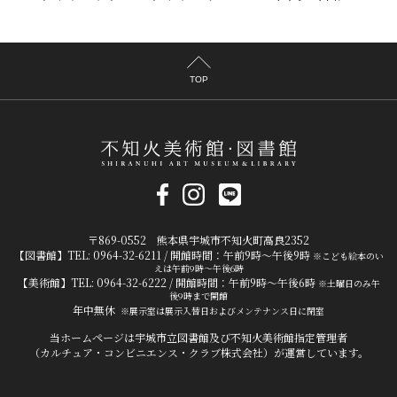
TOP
〒869-0552 熊本県宇城市不知火町高良2352
【図書館】TEL: 0964-32-6211 / 開館時間：午前9時～午後9時
※こども絵本のい
えは午前9時～午後6時
【美術館】TEL: 0964-32-6222 / 開館時間：午前9時～午後6時
※土曜日のみ午
後9時まで開館
年中無休
※展示室は展示入替日およびメンテナンス日に閉室
当ホームページは宇城市立図書館及び不知火美術館指定管理者
（カルチュア・コンビニエンス・クラブ株式会社）が運営しています。