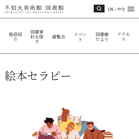
EN
/
中文
サイ
ト内
検索
図書資
施設紹
イベン
図書館
アクセ
料を探
展覧会
介
ト
だより
ス
す
絵本セラピー