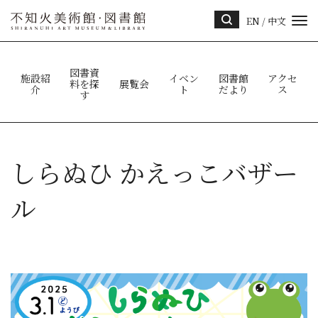
EN
/
中文
サイ
ト内
検索
図書資
施設紹
イベン
図書館
アクセ
料を探
展覧会
介
ト
だより
ス
す
しらぬひ かえっこバザー
ル