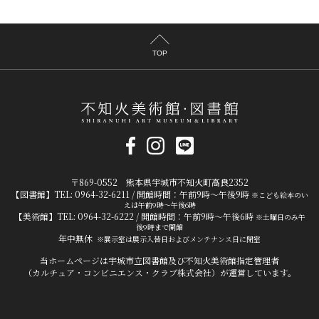
TOP
〒869-0552 熊本県宇城市不知火町高良2352
【図書館】TEL: 0964-32-6211 / 開館時間：午前9時～午後9時
※こども絵本のい
えは午前9時～午後6時
【美術館】TEL: 0964-32-6222 / 開館時間：午前9時～午後6時
※土曜日のみ午
後9時まで開館
年中無休
※展示室は展示入替日およびメンテナンス日に閉室
当ホームページは宇城市立図書館及び不知火美術館指定管理者
（カルチュア・コンビニエンス・クラブ株式会社）が運営しています。