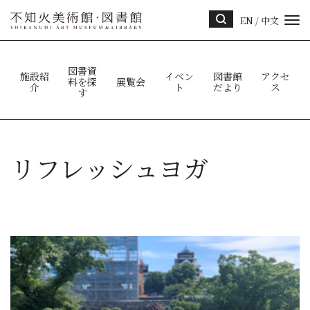
EN
/
中文
サイ
ト内
検索
図書資
施設紹
イベン
図書館
アクセ
料を探
展覧会
介
ト
だより
ス
す
リフレッシュヨガ