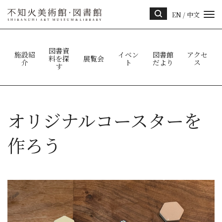
EN
/
中文
サイ
ト内
検索
図書資
施設紹
イベン
図書館
アクセ
料を探
展覧会
介
ト
だより
ス
す
オリジナルコースターを
作ろう