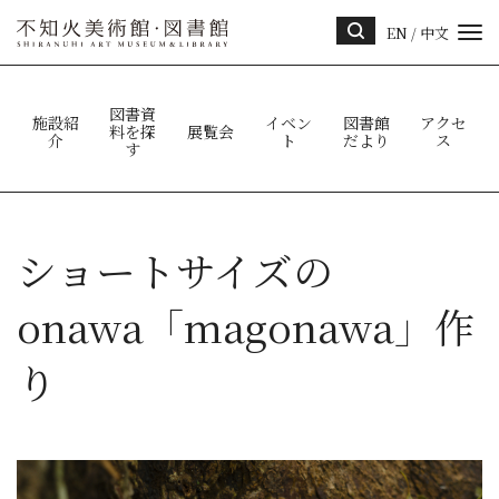
EN
/
中文
サイ
ト内
検索
図書資
施設紹
イベン
図書館
アクセ
料を探
展覧会
介
ト
だより
ス
す
ショートサイズの
onawa「magonawa」作
り