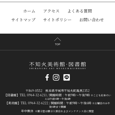
ホーム
アクセス
よくある質問
サイトマップ
サイトポリシー
お問い合わせ
TOP
〒869-0552 熊本県宇城市不知火町高良2352
【図書館】TEL: 0964-32-6211 / 開館時間：午前9時～午後9時
※こども絵本のい
えは午前9時～午後6時
【美術館】TEL: 0964-32-6222 / 開館時間：午前9時～午後6時
※土曜日のみ午
後9時まで開館
年中無休
※展示室は展示入替日およびメンテナンス日に閉室