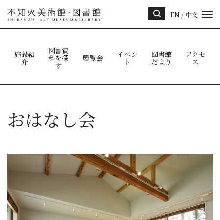
EN
/
中文
サイ
ト内
検索
図書資
施設紹
イベン
図書館
アクセ
料を探
展覧会
介
ト
だより
ス
す
おはなし会