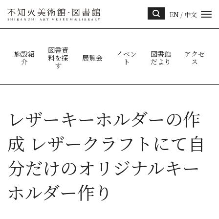
EN
/
中文
サイ
ト内
検索
図書資
施設紹
イベン
図書館
アクセ
料を探
展覧会
介
ト
だより
ス
す
レザーキーホルダーの作
成 レザークラフトにて自
分だけのオリジナルキー
ホルダー作り