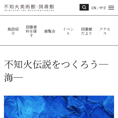
EN
/
中文
サイ
ト内
検索
図書資
施設紹
イベン
図書館
アクセ
料を探
展覧会
介
ト
だより
ス
す
不知火伝説をつくろう─
海─