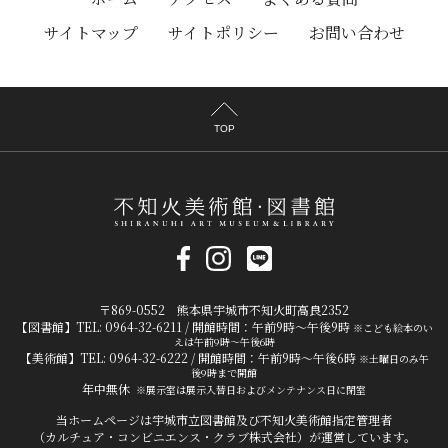
サイトマップ
サイトポリシー
お問い合わせ
TOP
〒869-0552 熊本県宇城市不知火町高良2352
【図書館】TEL: 0964-32-6211 / 開館時間：午前9時～午後9時
※こども絵本のい
えは午前9時～午後6時
【美術館】TEL: 0964-32-6222 / 開館時間：午前9時～午後6時
※土曜日のみ午
後9時まで開館
年中無休
※展示室は展示入替日およびメンテナンス日に閉室
当ホームページは宇城市立図書館及び不知火美術館指定管理者
（カルチュア・コンビニエンス・クラブ株式会社）が運営しています。