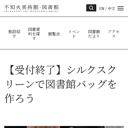
EN
/
中文
サイ
ト内
検索
図書資
施設紹
イベン
図書館
アクセ
料を探
展覧会
介
ト
だより
ス
す
【受付終了】シルクスク
リーンで図書館バッグを
作ろう