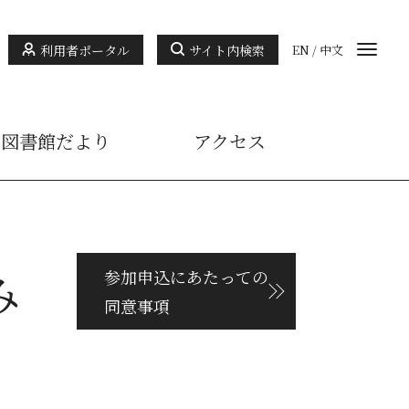
利用者ポータル
サイト内検索
EN
/
中文
図書館だより
アクセス
み
参加申込にあたっての
同意事項