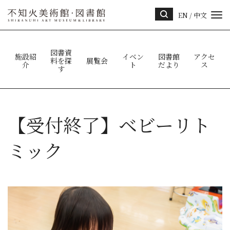
EN
/
中文
サイ
ト内
検索
図書資
施設紹
イベン
図書館
アクセ
料を探
展覧会
介
ト
だより
ス
す
【受付終了】ベビーリト
ミック