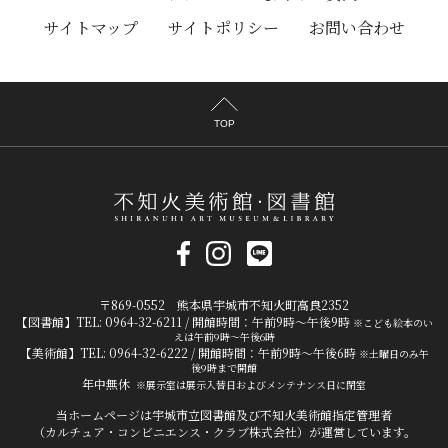
サイトマップ
サイトポリシー
お問い合わせ
TOP
〒869-0552 熊本県宇城市不知火町高良2352
【図書館】TEL: 0964-32-6211 / 開館時間：午前9時～午後9時
※こども絵本のい
えは午前9時～午後6時
【美術館】TEL: 0964-32-6222 / 開館時間：午前9時～午後6時
※土曜日のみ午
後9時まで開館
年中無休
※展示室は展示入替日およびメンテナンス日に閉室
当ホームページは宇城市立図書館及び不知火美術館指定管理者
（カルチュア・コンビニエンス・クラブ株式会社）が運営しています。