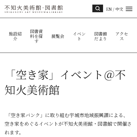
EN
/
中文
サイ
ト内
検索
図書資
施設紹
イベン
図書館
アクセ
料を探
展覧会
介
ト
だより
ス
す
「空き家」イベント＠不
知火美術館
「空き家バンク」に取り組む宇城市地域振興課による、
空き家をめぐるイベントが不知火美術館・図書館で開催さ
れます。