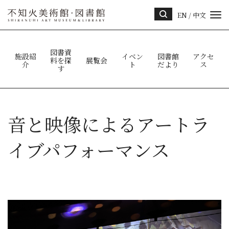
EN
/
中文
サイ
ト内
検索
図書資
施設紹
イベン
図書館
アクセ
料を探
展覧会
介
ト
だより
ス
す
音と映像によるアートラ
イブパフォーマンス