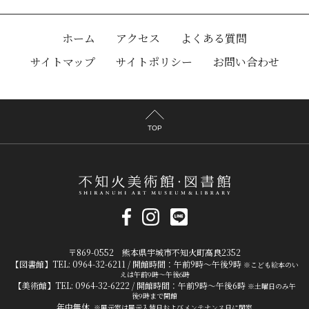
ホーム
アクセス
よくある質問
サイトマップ
サイトポリシー
お問い合わせ
TOP
〒869-0552 熊本県宇城市不知火町高良2352
【図書館】TEL: 0964-32-6211 / 開館時間：午前9時～午後9時
※こども絵本のい
えは午前9時～午後6時
【美術館】TEL: 0964-32-6222 / 開館時間：午前9時～午後6時
※土曜日のみ午
後9時まで開館
年中無休
※展示室は展示入替日およびメンテナンス日に閉室