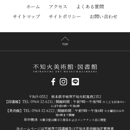
ホーム
アクセス
よくある質問
サイトマップ
サイトポリシー
お問い合わせ
TOP
〒869-0552 熊本県宇城市不知火町高良2352
【図書館】TEL: 0964-32-6211 / 開館時間：午前9時～午後9時
※こども絵本のい
えは午前9時～午後6時
【美術館】TEL: 0964-32-6222 / 開館時間：午前9時～午後6時
※土曜日のみ午
後9時まで開館
年中無休
※展示室は展示入替日およびメンテナンス日に閉室
当ホームページは宇城市立図書館及び不知火美術館指定管理者