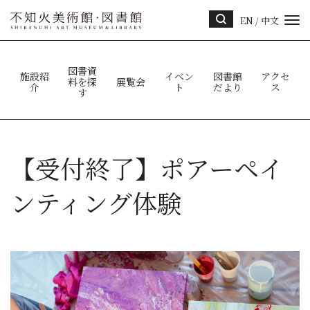
EN
/
中文
サイ
ト内
検索
図書資
施設紹
イベン
図書館
アクセ
料を探
展覧会
介
ト
だより
ス
す
【受付終了】ポアーペイ
ンティング体験