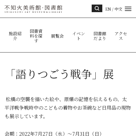
EN
/
中文
サイ
ト内
検索
図書資
施設紹
イベン
図書館
アクセ
料を探
展覧会
介
ト
だより
ス
す
「語りつごう戦争」展
松橋の空襲を描いた絵や、原爆の記憶を伝えるもの、太
平洋戦争戦時中のこどもの着物やお茶碗など日用品の現物
も展示しています。
会期：2022年7月27日（水）～7月31日（日）