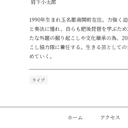
岩下小太郎
1990
年生まれ玉名郡南関町在住。
力強く迫
と奏法に憧れ、自らも肥後琵琶を学ぶため
たな外題の掘り起こしや文化継承の為、
20
こし協力隊に着任する。生きる芸としての
めていく。
ライブ
ホーム
アクセス