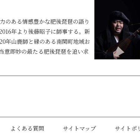
力のある情感豊かな肥後琵琶の語り
2016
年より後藤昭子に師事する。
新
20
年山鹿師と縁のある南関町地域お
当意即妙の最たる肥後琵琶を追い求
よくある質問
サイトマップ
サイトポ