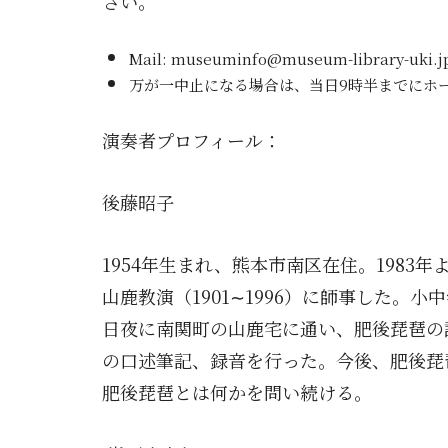
さい。
Mail: museuminfo@museum-library-uki
万が一中止になる場合は、当日9時半までにホ
演奏者プロフィール：
後藤昭子
1954
年生まれ、熊本市南区在住。
1983
年
山鹿教演（
1901∼1996
）に師事した。
小中
日夜に南関町の山鹿宅に通い、肥後琵琶の
の口述筆記、録音を行った。今後、肥後琵
肥後琵琶とは何かを問い続ける。