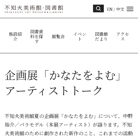
EN
/
中文
サイ
ト内
検索
図書資
施設紹
イベン
図書館
アクセ
料を探
展覧会
介
ト
だより
ス
す
企画展「かなたをよむ」
アーティストトーク
不知火美術館夏の企画展「かなたをよむ」について、中野
裕介／パラモデル（本展アーティスト）が語ります。不知
火美術館のために創作された新作のこと、これまでの活動