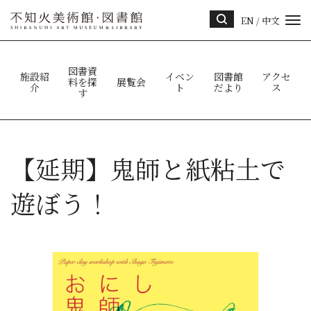
EN
/
中文
サイ
ト内
検索
図書資
施設紹
イベン
図書館
アクセ
料を探
展覧会
介
ト
だより
ス
す
【延期】鬼師と紙粘土で
遊ぼう！