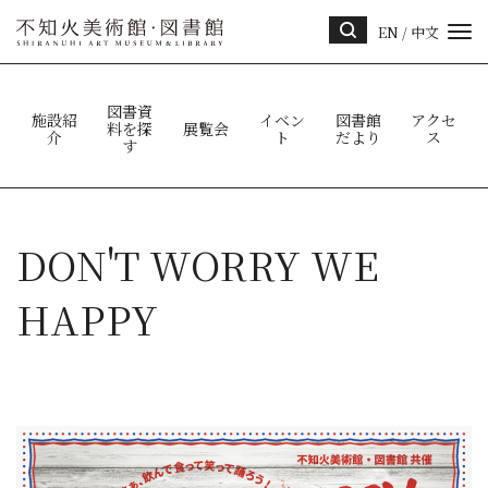
EN
/
中文
サイ
ト内
検索
図書資
施設紹
イベン
図書館
アクセ
料を探
展覧会
介
ト
だより
ス
す
DON'T WORRY WE
HAPPY