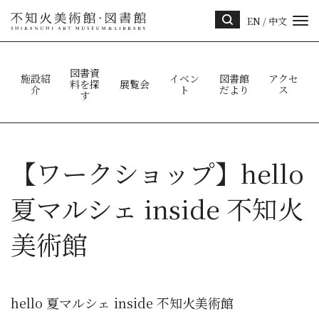
EN
/
中文
サイ
ト内
検索
図書資
施設紹
イベン
図書館
アクセ
料を探
展覧会
介
ト
だより
ス
す
【ワークショップ】hello
夏マルシェ inside 不知火
美術館
hello 夏マルシェ inside 不知火美術館