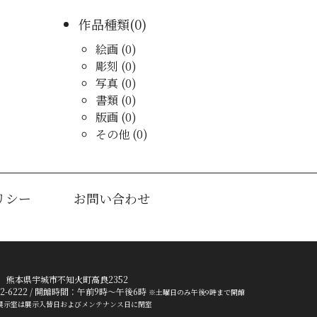
作品種類(0)
絵画 (0)
彫刻 (0)
写真 (0)
書類 (0)
版画 (0)
その他 (0)
リシー
お問い合わせ
52 熊本県宇城市不知火町高良2352
4-32-6222 / 開館時間：午前9時～午後6時
※土曜日のみ午後9時まで開館
展示室は展示入替日およびメンテナンス日に閉室