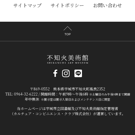
サイトマップ
サイトポリシー
お問い合わせ
TOP
〒869-0552 熊本県宇城市不知火町高良2352
TEL: 0964-32-6222 / 開館時間：午前9時～午後6時
※土曜日のみ午後9時まで開館
年中無休
※展示室は展示入替日およびメンテナンス日に閉室
当ホームページは宇城市立図書館及び不知火美術館指定管理者
（カルチュア・コンビニエンス・クラブ株式会社）が運営しています。