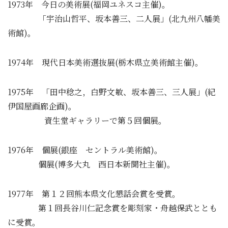
1973年 今日の美術展(福岡ユネスコ主催)。
「宇治山哲平、坂本善三、二人展」(北九州八幡美
術館)。
1974年 現代日本美術選抜展(栃木県立美術館主催)。
1975年 「田中稔之，白野文敏、坂本善三、三人展」(紀
伊国屋画廊企画)。
資生堂ギャラリーで第５回個展。
1976年 個展(銀座 セントラル美術館)。
個展(博多大丸 西日本新聞社主催)。
1977年 第１２回熊本県文化懇話会賞を受賞。
第１回長谷川仁記念賞を彫刻家・舟越保武ととも
に受賞。