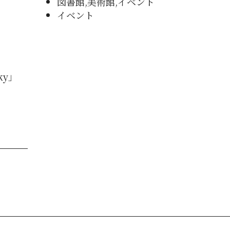
図書館,美術館,イベント
イベント
ky」