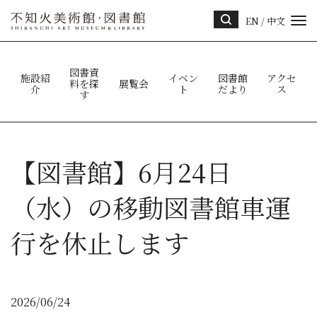
EN
/
中文
サイ
ト内
検索
図書資
施設紹
イベン
図書館
アクセ
料を探
展覧会
介
ト
だより
ス
す
【図書館】6月24日
（水）の移動図書館車運
行を休止します
2026/06/24