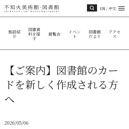
EN
/
中文
サイ
ト内
検索
図書資
施設紹
イベン
図書館
アクセ
料を探
展覧会
介
ト
だより
ス
す
【ご案内】図書館のカー
ドを新しく作成される方
へ
2026/05/06