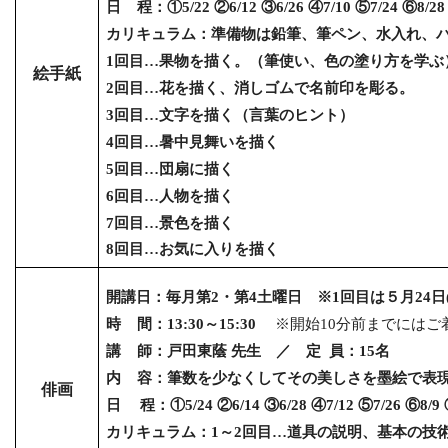
日 程：①
5/22
②
6/12
③
6/26
④
7/10
⑤
7/24
⑥
8/2
カリキュラム：準備物は鉛筆、筆ペン、水入れ、
1
回目…果物を描く。（筆使い、色の塗り方を学ぶ
絵手紙
2
回目…花を描く、消しゴムで名前印を彫る。
3
回目…文字を描く（言葉のヒント）
4
回目…暑中見舞いを描く
5
回目…団扇に描く
6
回目…人物を描く
7
回目…景色を描く
8
回目…お気に入りを描く
開講日：毎月第
2
・第
4
土曜日 ※
1
回目は５月
24
日
時
間：
13:30
～
15:30
※開始
10
分前までにはご
講
師：戸田東蔭 先生 ／ 定
員：
15
名
内
容：筆数を少なくしてその美しさを墨絵で表
俳画
日 程：①
5/24
②
6/14
③
6/28
④
7/12
⑤
7/26
⑥
8/9
カリキュラム：
1
～
2
回目…道具の説明、基本の技