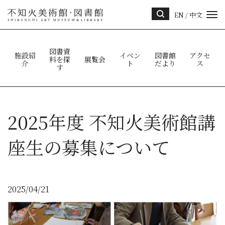
EN
/
中文
サイ
ト内
検索
図書資
施設紹
イベン
図書館
アクセ
料を探
展覧会
介
ト
だより
ス
す
2025年度 不知火美術館講
座生の募集について
2025/04/21