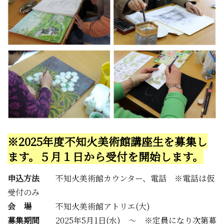
※
2025
年度不知火美術館講座生を募集し
ます。５月１日から受付を開始します。
申込方法
不知火美術館カウンター、電話 ※電話は仮
受付のみ
会 場
不知火美術館アトリエ(大)
募集期間
2025年5月1日
(
水
)
～ ※定員になり次第募