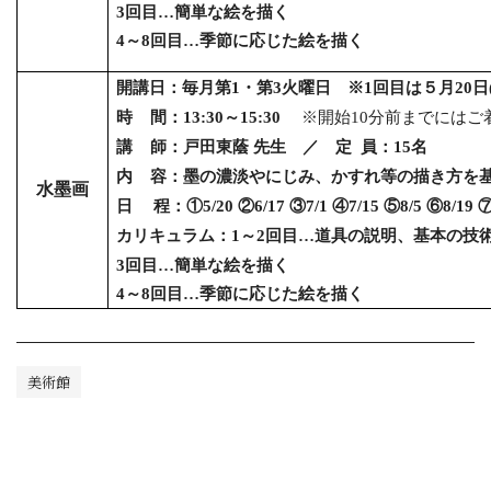
3
回目…簡単な絵を描く
4
～
8
回目…季節に応じた絵を描く
開講日：毎月第
1
・第
3
火曜日 ※
1
回目は５月
20
日
時
間：
13:30
～
15:30
※開始
10
分前までにはご
講
師：戸田東蔭 先生 ／ 定
員：
15
名
内
容：墨の濃淡やにじみ、かすれ等の描き方を
水墨画
日 程：①
5/20
②
6/17
③7
/1
④
7/15
⑤8
/5
⑥8
/19
⑦
カリキュラム：
1
～
2
回目…道具の説明、基本の技
3
回目…簡単な絵を描く
4
～
8
回目…季節に応じた絵を描く
美術館