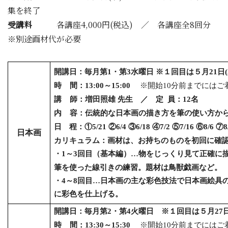
集を終了
受講料
各講座4
,000
円
(
税込
) ／
各講座全8回分
※別途画材代が必要
開講日：毎月第
1
・第
3
水曜日 ※１回目は５月21日
(
時
間：
13:00
～
15:00
※開始
10
分前までにはご
講
師：増田照雄 先生 ／ 定
員：
12
名
内
容：伝統的な日本画の描き方を筆の使い方か
日 程：①
5/21
②
6/4
③
6/18
④
7/2
⑤
7/16
⑥
8/6
⑦
8
日本画
カリキュラム：画材は、お持ちのものを初回に確
・
1
～
3
回目（基本編）…物をじっくり見て正確に
筆を使った線引きの練習。題材は鳥獣戯画など。
・
4
～
8
回目…日本画の主な彩色技法で日本画絵具
に彩色を仕上げる。
開講日：毎月第
2
・第
4
火曜日 ※１回目は５月
27
時
間：
13:30
～
15:30
※開始
10
分前までにはご