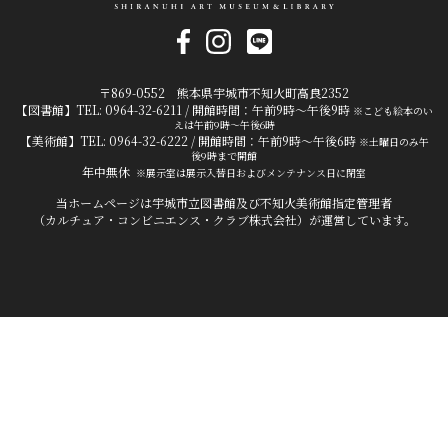
〒869-0552 熊本県宇城市不知火町高良2352
【図書館】TEL: 0964-32-6211 / 開館時間：午前9時～午後9時
※こども絵本のい
えは午前9時～午後6時
【美術館】TEL: 0964-32-6222 / 開館時間：午前9時～午後6時
※土曜日のみ午
後9時まで開館
年中無休
※展示室は展示入替日およびメンテナンス日に閉室
当ホームページは宇城市立図書館及び不知火美術館指定管理者
（カルチュア・コンビニエンス・クラブ株式会社）が運営しています。