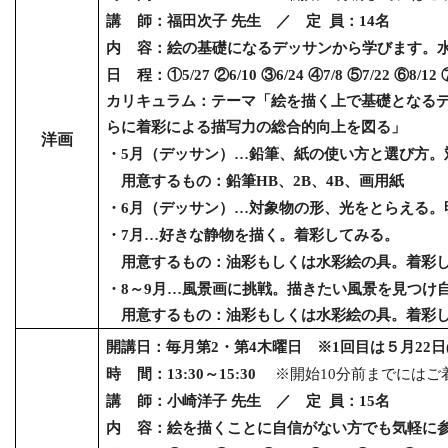
講
師：福田次子 先生 ／ 定
員：
14
名
内
容：絵の基礎になるデッサンから学びます。
日 程：①
5/27
②
6/10
③
6/24
④
7/8
⑤
7/22
⑥
8/12
カリキュラム：テーマ「絵を描く上で基礎となる
らに着彩による描写力の総合的向上を図る」
洋画
・
5
月（デッサン）…鉛筆、紙の使い方と選び方。
用意するもの：鉛筆
HB
、
2B
、
4B
、画用紙
・
6
月（デッサン）…対象物の形、光をとらえる。
・
7
月…好きな静物を描く。着彩してみる。
用意するもの：油彩もしくは水彩絵の具。着彩し
・
8
～
9
月…風景画に挑戦。描きたい風景を見つけ
用意するもの：油彩もしくは水彩絵の具。着彩し
開講日：毎月第
2
・第
4
木曜日 ※
1
回目は５月
22
日
時
間：
13:30
～
15:30
※開始
10
分前までにはご
講
師：小崎洋子 先生 ／ 定
員：
15
名
内
容：絵を描くことに自信がない方でも気軽に