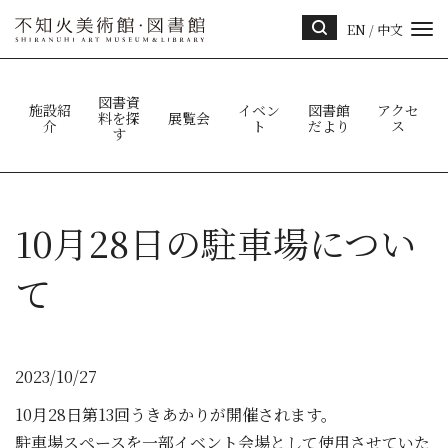
EN
/
中文
サイ
ト内
検索
図書資
施設紹
イベン
図書館
アクセ
料を探
展覧会
介
ト
だより
ス
す
10月28日の駐車場につい
て
2023/10/27
10月28日第13回うきあかりが開催されます。
駐車場スペースを一部イベント会場として使用させていた