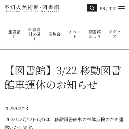
EN
/
中文
サイ
ト内
検索
図書資
施設紹
イベン
図書館
アクセ
料を探
展覧会
介
ト
だより
ス
す
【図書館】3/22 移動図書
館車運休のお知らせ
2023/02/23
2023年3月22日(水)は、移動図書館車の車体点検のため運
休いたします。