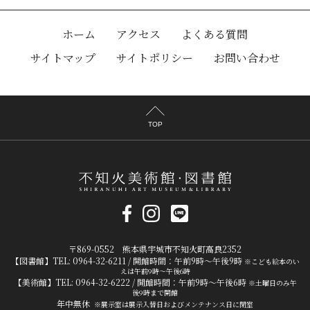
ホーム
アクセス
よくある質問
サイトマップ
サイトポリシー
お問い合わせ
TOP
〒869-0552 熊本県宇城市不知火町高良2352
【図書館】TEL: 0964-32-6211 / 開館時間：午前9時～午後9時
※こども絵本のい
えは午前9時～午後6時
【美術館】TEL: 0964-32-6222 / 開館時間：午前9時～午後6時
※土曜日のみ午
後9時まで開館
年中無休
※展示室は展示入替日およびメンテナンス日に閉室