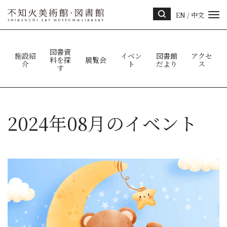
EN
/
中文
サイ
ト内
検索
図書資
施設紹
イベン
図書館
アクセ
料を探
展覧会
介
ト
だより
ス
す
2024年08月のイベント